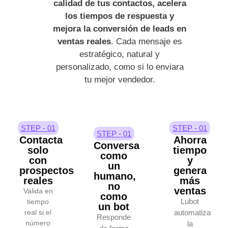
calidad de tus contactos, acelera
los tiempos de respuesta y
mejora la conversión de leads en
ventas reales
. Cada mensaje es
estratégico, natural y
personalizado, como si lo enviara
tu mejor vendedor.
STEP - 01
STEP - 01
STEP - 01
Contacta
Ahorra
Conversa
solo
tiempo
como
con
y
un
prospectos
genera
humano,
reales
más
no
ventas
Valida en
como
Lubot
tiempo
un bot
real si el
automatiza
Responde
número
la