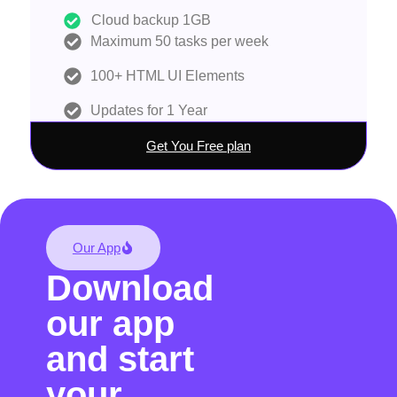
Cloud backup 1GB
Maximum 50 tasks per week
100+ HTML UI Elements
Updates for 1 Year
Get You Free plan
Our App
Download
our app
and start
your