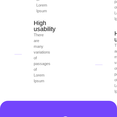
p
Lorem
o
Ipsum
L
I
High
usability
There
u
are
T
many
a
variations
m
of
v
passages
o
of
p
Lorem
o
Ipsum
L
I