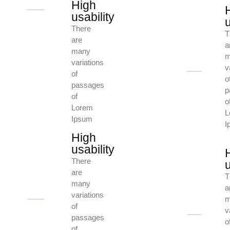
High
usability
u
There
T
are
a
many
m
variations
v
of
o
passages
p
of
o
Lorem
L
Ipsum
I
High
usability
There
u
are
T
many
a
variations
m
of
v
passages
o
of