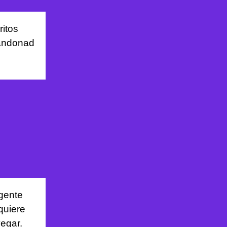
ritos
andonad
gente
quiere
egar.