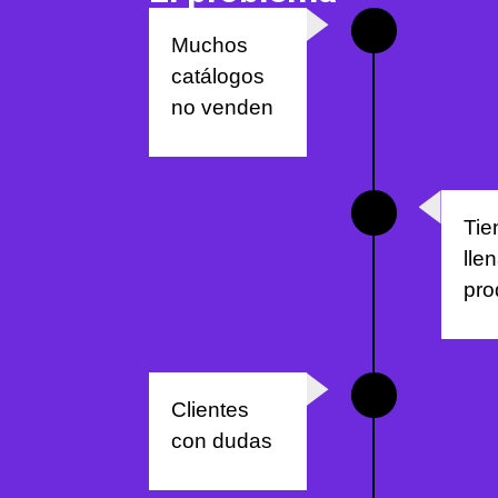
Muchos
catálogos
no venden
Tie
lle
pro
Clientes
con dudas