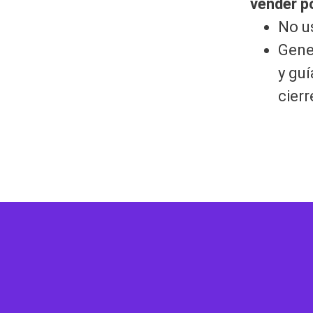
vender p
No u
Gene
y guí
cierr