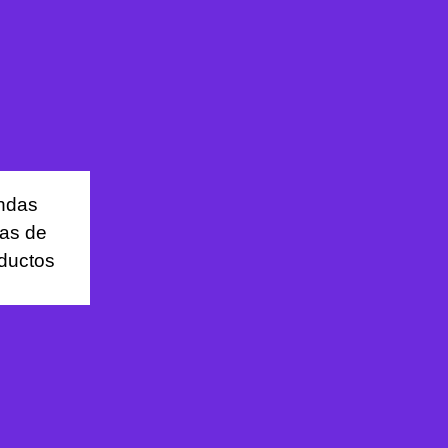
ndas
nas de
ductos