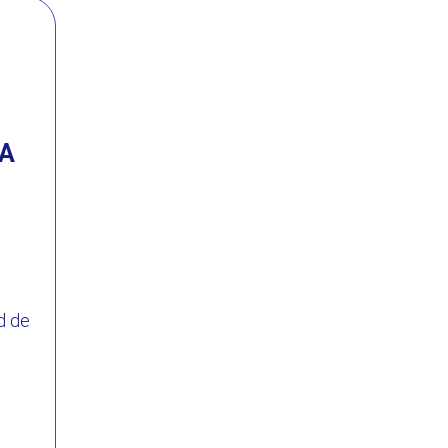
IA
d de