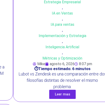
Estrategia Empresarial
,
IA en Ventas
,
IA para ventas
,
Implementación y Estrategia
,
Inteligencia Artificial
,
Métricas y Optimización
Mike
agosto 6, 2026
8:07 pm
e a
⏱️Tiempo estimado: 6 minutos
RM
Lubot vs Zendesk es una comparación entre do
filosofías distintas de resolver el mismo
problema.
Leer mas